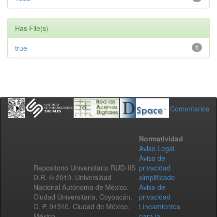
Has File(s)
true
1
Comentarios
Normatividad
Aviso Legal
Aviso de
Repositorio Universitario RUD-IIS
privacidad
D.R. © 2010. Universidad
simplificado
Nacional Autónoma de México.
Aviso de
Ciudad Universitaria, Coyoacán,
privacidad
C. P. 04510, Ciudad de México,
Lineamientos
México.
para la