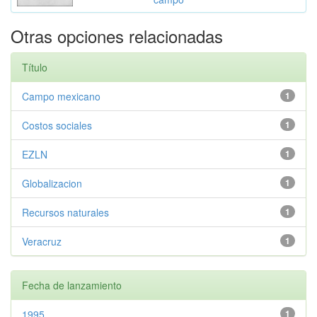
Otras opciones relacionadas
Título
Campo mexicano
1
Costos sociales
1
EZLN
1
Globalizacion
1
Recursos naturales
1
Veracruz
1
Fecha de lanzamiento
1995
1