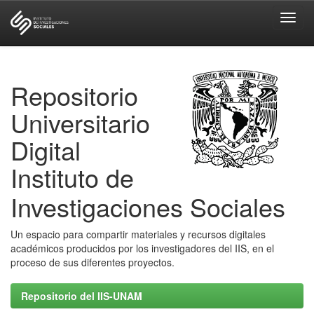
Skip
navigation
Repositorio
Universitario
Digital
Instituto de
Investigaciones Sociales
Un espacio para compartir materiales y recursos digitales
académicos producidos por los investigadores del IIS, en el
proceso de sus diferentes proyectos.
Repositorio del IIS-UNAM