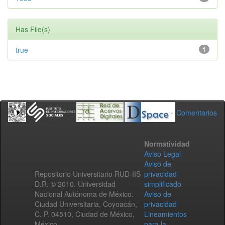
Has File(s)
true
1
Comentarios
Normatividad
Aviso Legal
Aviso de
Repositorio Universitario RUD-IIS
privacidad
D.R. © 2010. Universidad
simplificado
Nacional Autónoma de México.
Aviso de
Ciudad Universitaria, Coyoacán,
privacidad
C. P. 04510, Ciudad de México,
Lineamientos
México.
para la