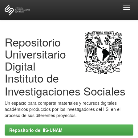
Skip
navigation
Repositorio
Universitario
Digital
Instituto de
Investigaciones Sociales
Un espacio para compartir materiales y recursos digitales
académicos producidos por los investigadores del IIS, en el
proceso de sus diferentes proyectos.
Repositorio del IIS-UNAM