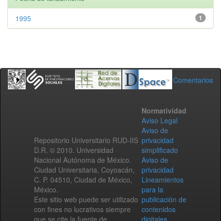
1995
1
Comentarios
Normatividad
Aviso Legal
Aviso de
Repositorio Universitario RUD-IIS
privacidad
D.R. © 2010. Universidad
simplificado
Nacional Autónoma de México.
Aviso de
Ciudad Universitaria, Coyoacán,
privacidad
C. P. 04510, Ciudad de México,
Lineamientos
México.
para la
Este sitio web puede ser utilizado
publicación de
con fines no lucrativos siempre
contenidos
que se cite la fuente de
digitales