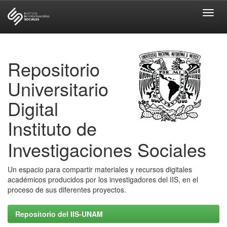
Skip
navigation
Repositorio
Universitario
Digital
Instituto de
Investigaciones Sociales
Un espacio para compartir materiales y recursos digitales
académicos producidos por los investigadores del IIS, en el
proceso de sus diferentes proyectos.
Repositorio del IIS-UNAM