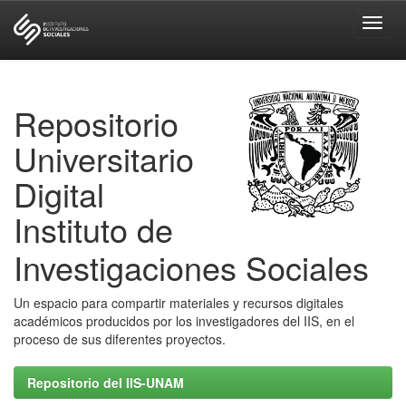
Skip
navigation
Repositorio
Universitario
Digital
Instituto de
Investigaciones Sociales
Un espacio para compartir materiales y recursos digitales
académicos producidos por los investigadores del IIS, en el
proceso de sus diferentes proyectos.
Repositorio del IIS-UNAM