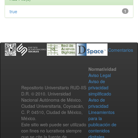
true
1
Comentarios
Normatividad
Aviso Legal
Aviso de
Repositorio Universitario RUD-IIS
privacidad
D.R. © 2010. Universidad
simplificado
Nacional Autónoma de México.
Aviso de
Ciudad Universitaria, Coyoacán,
privacidad
C. P. 04510, Ciudad de México,
Lineamientos
México.
para la
Este sitio web puede ser utilizado
publicación de
con fines no lucrativos siempre
contenidos
que se cite la fuente de
digitales