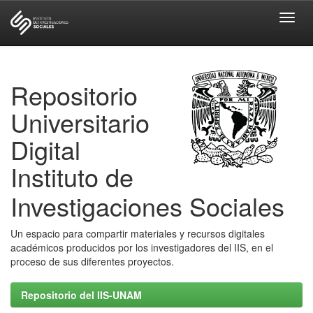
Skip
navigation
Repositorio
Universitario
Digital
Instituto de
Investigaciones Sociales
Un espacio para compartir materiales y recursos digitales
académicos producidos por los investigadores del IIS, en el
proceso de sus diferentes proyectos.
Repositorio del IIS-UNAM