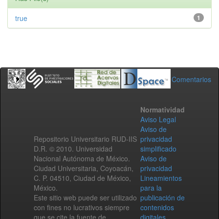
true
1
Comentarios
Normatividad
Aviso Legal
Aviso de
Repositorio Universitario RUD-IIS
privacidad
D.R. © 2010. Universidad
simplificado
Nacional Autónoma de México.
Aviso de
Ciudad Universitaria, Coyoacán,
privacidad
C. P. 04510, Ciudad de México,
Lineamientos
México.
para la
Este sitio web puede ser utilizado
publicación de
con fines no lucrativos siempre
contenidos
que se cite la fuente de
digitales