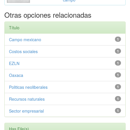
Otras opciones relacionadas
Título
Campo mexicano
1
Costos sociales
1
EZLN
1
Oaxaca
1
Politicas neoliberales
1
Recursos naturales
1
Sector empresarial
1
Has File(s)