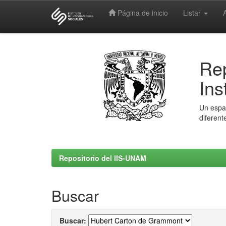
Página de inicio
Listar
Skip
navigation
Rep
Ins
Un espac
diferent
Repositorio del IIS-UNAM
Buscar
Buscar: