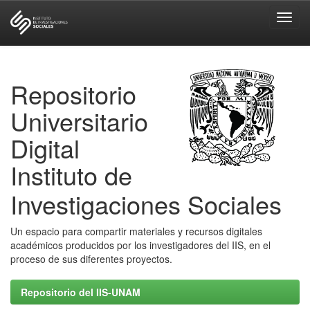
Skip
navigation
Repositorio
Universitario
Digital
Instituto de
Investigaciones Sociales
Un espacio para compartir materiales y recursos digitales
académicos producidos por los investigadores del IIS, en el
proceso de sus diferentes proyectos.
Repositorio del IIS-UNAM