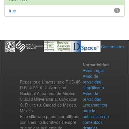
true
1
Comentarios
Normatividad
Aviso Legal
Aviso de
Repositorio Universitario RUD-IIS
privacidad
D.R. © 2010. Universidad
simplificado
Nacional Autónoma de México.
Aviso de
Ciudad Universitaria, Coyoacán,
privacidad
C. P. 04510, Ciudad de México,
Lineamientos
México.
para la
Este sitio web puede ser utilizado
publicación de
con fines no lucrativos siempre
contenidos
que se cite la fuente de
digitales