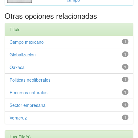
Otras opciones relacionadas
Título
Campo mexicano
1
Globalizacion
1
Oaxaca
1
Politicas neoliberales
1
Recursos naturales
1
Sector empresarial
1
Veracruz
1
Has File(s)