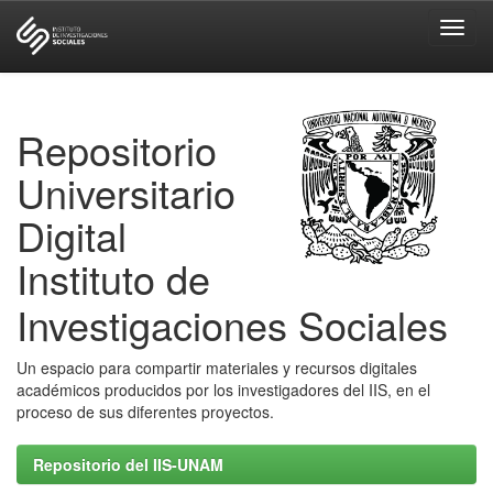
Skip
navigation
Repositorio
Universitario
Digital
Instituto de
Investigaciones Sociales
Un espacio para compartir materiales y recursos digitales
académicos producidos por los investigadores del IIS, en el
proceso de sus diferentes proyectos.
Repositorio del IIS-UNAM