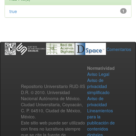
true
1
Comentarios
Normatividad
Aviso Legal
Aviso de
Repositorio Universitario RUD-IIS
privacidad
D.R. © 2010. Universidad
simplificado
Nacional Autónoma de México.
Aviso de
Ciudad Universitaria, Coyoacán,
privacidad
C. P. 04510, Ciudad de México,
Lineamientos
México.
para la
Este sitio web puede ser utilizado
publicación de
con fines no lucrativos siempre
contenidos
que se cite la fuente de
digitales