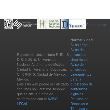
Comentarios
Normatividad
Aviso Legal
Aviso de
Repositorio Universitario RUD-IIS
privacidad
D.R. © 2010. Universidad
simplificado
Nacional Autónoma de México.
Aviso de
Ciudad Universitaria, Coyoacán,
privacidad
C. P. 04510, Ciudad de México,
Lineamientos
México.
para la
Este sitio web puede ser utilizado
publicación de
con fines no lucrativos siempre
contenidos
que se cite la fuente de
digitales
conformidad con el
AVISO
Políticas del
LEGAL
.
Repositorio
Términos y