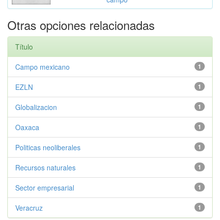
Otras opciones relacionadas
Título
Campo mexicano
1
EZLN
1
Globalizacion
1
Oaxaca
1
Politicas neoliberales
1
Recursos naturales
1
Sector empresarial
1
Veracruz
1