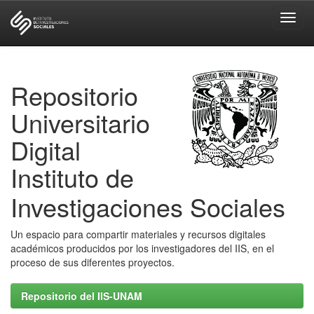
Skip
navigation
Repositorio
Universitario
Digital
Instituto de
Investigaciones Sociales
Un espacio para compartir materiales y recursos digitales
académicos producidos por los investigadores del IIS, en el
proceso de sus diferentes proyectos.
Repositorio del IIS-UNAM