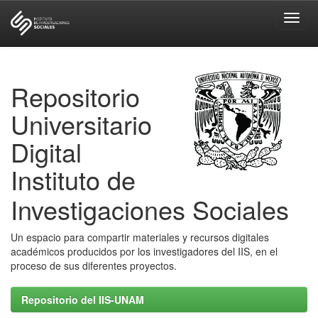
Skip
navigation
Repositorio
Universitario
Digital
Instituto de
Investigaciones Sociales
Un espacio para compartir materiales y recursos digitales
académicos producidos por los investigadores del IIS, en el
proceso de sus diferentes proyectos.
Repositorio del IIS-UNAM