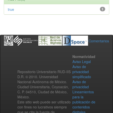
true
1
Comentarios
Normatividad
Aviso Legal
Aviso de
Repositorio Universitario RUD-IIS
privacidad
D.R. © 2010. Universidad
simplificado
Nacional Autónoma de México.
Aviso de
Ciudad Universitaria, Coyoacán,
privacidad
C. P. 04510, Ciudad de México,
Lineamientos
México.
para la
Este sitio web puede ser utilizado
publicación de
con fines no lucrativos siempre
contenidos
que se cite la fuente de
digitales