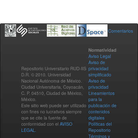
Comentarios
Normatividad
Aviso Legal
Aviso de
Repositorio Universitario RUD-IIS
privacidad
D.R. © 2010. Universidad
simplificado
Nacional Autónoma de México.
Aviso de
Ciudad Universitaria, Coyoacán,
privacidad
C. P. 04510, Ciudad de México,
Lineamientos
México.
para la
Este sitio web puede ser utilizado
publicación de
con fines no lucrativos siempre
contenidos
que se cite la fuente de
digitales
conformidad con el
AVISO
Políticas del
LEGAL
.
Repositorio
Términos y