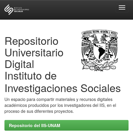
Skip
navigation
Repositorio
Universitario
Digital
Instituto de
Investigaciones Sociales
Un espacio para compartir materiales y recursos digitales
académicos producidos por los investigadores del IIS, en el
proceso de sus diferentes proyectos.
Repositorio del IIS-UNAM