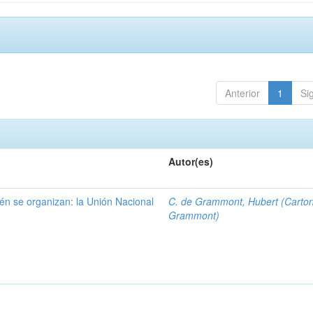
Anterior
1
Si
Autor(es)
én se organizan: la Unión Nacional
C. de Grammont, Hubert (Carto
Grammont)