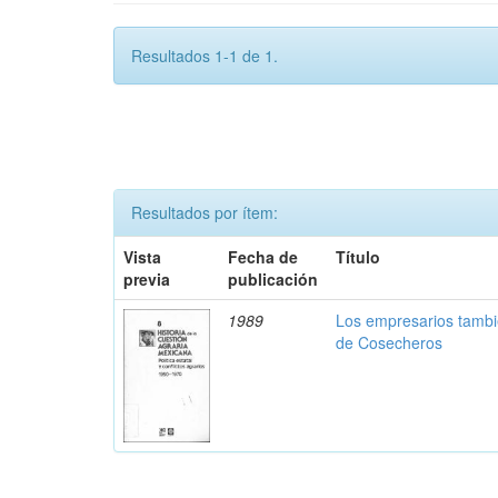
Resultados 1-1 de 1.
Resultados por ítem:
Vista
Fecha de
Título
previa
publicación
1989
Los empresarios tambi
de Cosecheros