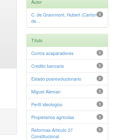
Autor
C. de Grammont, Hubert (Carton
1
de...
Título
Contra acaparadores
1
Credito bancario
1
Estado posrevolucionario
1
Miguel Aleman
1
Perfil ideologico
1
Propietarios agricolas
1
Reformas Articulo 27
1
Constitucional