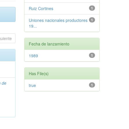
Ruiz Cortines
1
Uniones nacionales productores
1
19...
guiente
Fecha de lanzamiento
1989
1
Has File(s)
n de
true
1