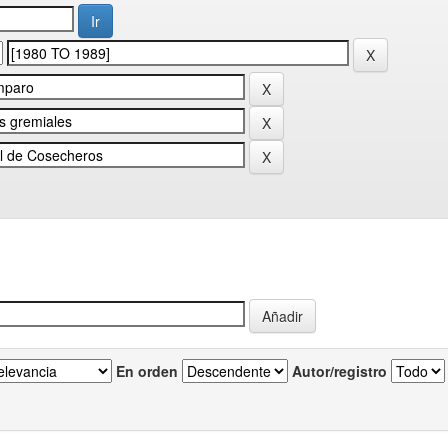
En orden
Autor/registro