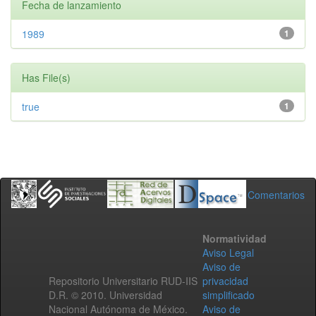
Fecha de lanzamiento
1989
1
Has File(s)
true
1
Comentarios
Normatividad
Aviso Legal
Aviso de
Repositorio Universitario RUD-IIS
privacidad
D.R. © 2010. Universidad
simplificado
Nacional Autónoma de México.
Aviso de