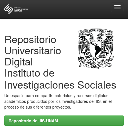
Skip
navigation
Repositorio
Universitario
Digital
Instituto de
Investigaciones Sociales
Un espacio para compartir materiales y recursos digitales
académicos producidos por los investigadores del IIS, en el
proceso de sus diferentes proyectos.
Repositorio del IIS-UNAM