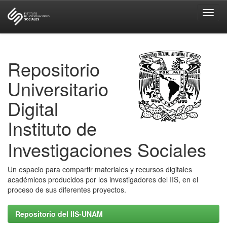
Skip
navigation
Repositorio
Universitario
Digital
Instituto de
Investigaciones Sociales
Un espacio para compartir materiales y recursos digitales
académicos producidos por los investigadores del IIS, en el
proceso de sus diferentes proyectos.
Repositorio del IIS-UNAM