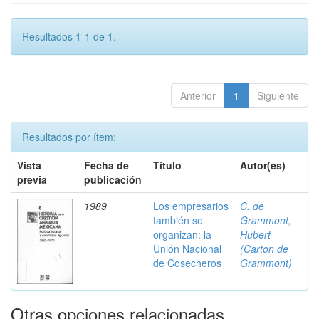
Resultados 1-1 de 1.
Anterior
1
Siguiente
Resultados por ítem:
Vista
Fecha de
Título
Autor(es)
previa
publicación
1989
Los empresarios
C. de
también se
Grammont,
organizan: la
Hubert
Unión Nacional
(Carton de
de Cosecheros
Grammont)
Otras opciones relacionadas