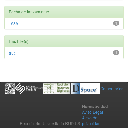
Fecha de lanzamiento
1989
1
Has File(s)
true
1
Comentarios
Normatividad
Aviso Legal
Aviso de
Repositorio Universitario RUD-IIS
privacidad