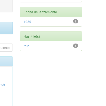
Fecha de lanzamiento
1989
1
Has File(s)
true
1
guiente
n de