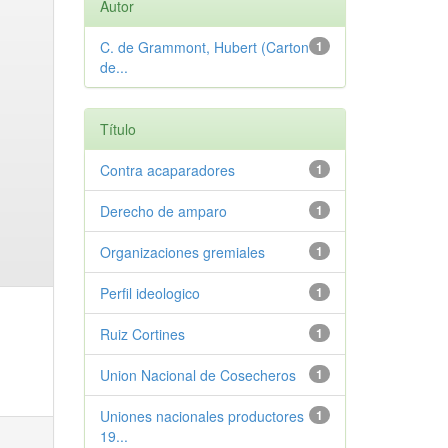
Autor
C. de Grammont, Hubert (Carton
1
de...
Título
Contra acaparadores
1
Derecho de amparo
1
Organizaciones gremiales
1
Perfil ideologico
1
Ruiz Cortines
1
Union Nacional de Cosecheros
1
Uniones nacionales productores
1
19...