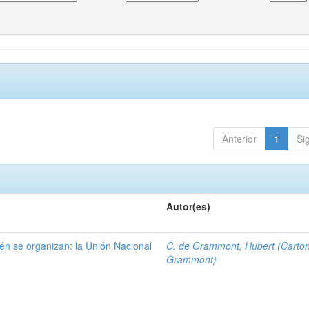
Anterior
1
Si
Autor(es)
én se organizan: la Unión Nacional
C. de Grammont, Hubert (Carto
Grammont)