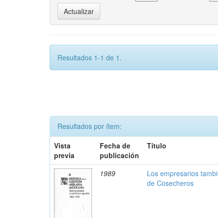
Resultados 1-1 de 1.
Resultados por ítem:
Vista
Fecha de
Título
previa
publicación
1989
Los empresarios tambi
de Cosecheros