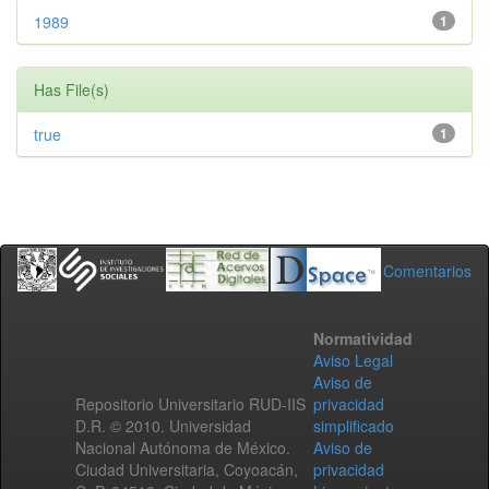
1989
1
Has File(s)
true
1
Comentarios
Normatividad
Aviso Legal
Aviso de
Repositorio Universitario RUD-IIS
privacidad
D.R. © 2010. Universidad
simplificado
Nacional Autónoma de México.
Aviso de
Ciudad Universitaria, Coyoacán,
privacidad