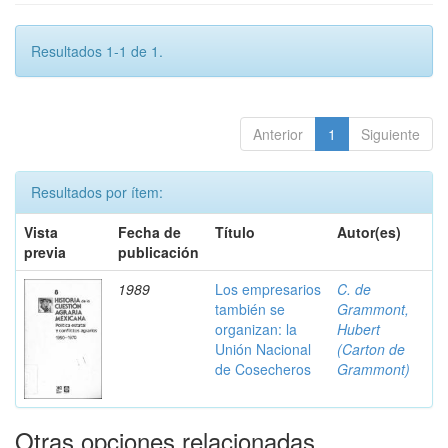
Resultados 1-1 de 1.
Anterior
1
Siguiente
Resultados por ítem:
Vista
Fecha de
Título
Autor(es)
previa
publicación
1989
Los empresarios
C. de
también se
Grammont,
organizan: la
Hubert
Unión Nacional
(Carton de
de Cosecheros
Grammont)
Otras opciones relacionadas