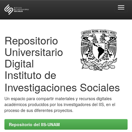
Skip
navigation
Repositorio
Universitario
Digital
Instituto de
Investigaciones Sociales
Un espacio para compartir materiales y recursos digitales
académicos producidos por los investigadores del IIS, en el
proceso de sus diferentes proyectos.
Repositorio del IIS-UNAM