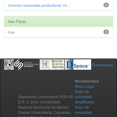
Uniones nacionales productores 19...
1
Has File(s)
true
1
Comentarios
Normatividad
Aviso Legal
Aviso de
Repositorio Universitario RUD-IIS
privacidad
D.R. © 2010. Universidad
simplificado
Nacional Autónoma de México.
Aviso de
Ciudad Universitaria, Coyoacán,
privacidad