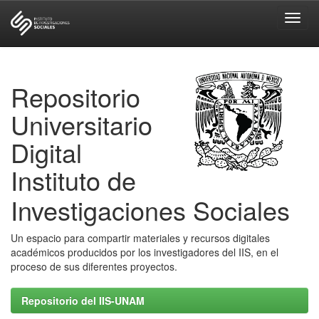
Skip
navigation
Repositorio
Universitario
Digital
Instituto de
Investigaciones Sociales
Un espacio para compartir materiales y recursos digitales
académicos producidos por los investigadores del IIS, en el
proceso de sus diferentes proyectos.
Repositorio del IIS-UNAM