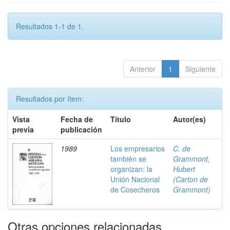
Resultados 1-1 de 1.
Anterior
1
Siguiente
Resultados por ítem:
Vista
Fecha de
Título
Autor(es)
previa
publicación
1989
Los empresarios
C. de
también se
Grammont,
organizan: la
Hubert
Unión Nacional
(Carton de
de Cosecheros
Grammont)
Otras opciones relacionadas