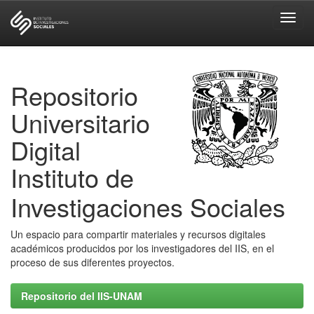
Skip
navigation
Repositorio
Universitario
Digital
Instituto de
Investigaciones Sociales
Un espacio para compartir materiales y recursos digitales
académicos producidos por los investigadores del IIS, en el
proceso de sus diferentes proyectos.
Repositorio del IIS-UNAM