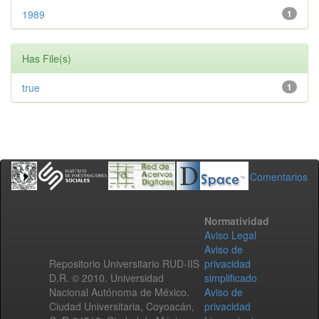
1989
1
Has File(s)
true
1
Comentarios
Normatividad
Aviso Legal
Aviso de
Repositorio Universitario RUD-IIS
privacidad
D.R. © 2010. Universidad
simplificado
Nacional Autónoma de México.
Aviso de
Ciudad Universitaria, Coyoacán,
privacidad