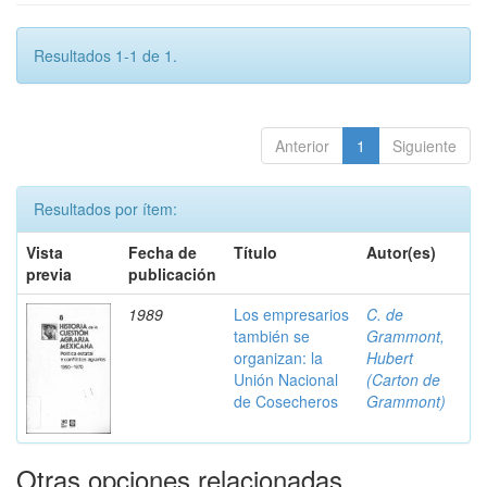
Resultados 1-1 de 1.
Anterior
1
Siguiente
Resultados por ítem:
Vista
Fecha de
Título
Autor(es)
previa
publicación
1989
Los empresarios
C. de
también se
Grammont,
organizan: la
Hubert
Unión Nacional
(Carton de
de Cosecheros
Grammont)
Otras opciones relacionadas