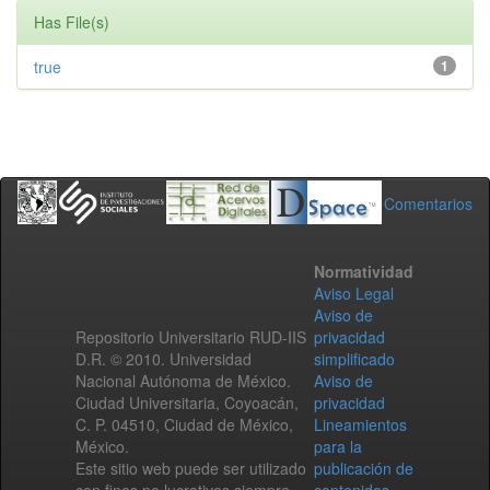
Has File(s)
true
1
Comentarios
Normatividad
Aviso Legal
Aviso de
Repositorio Universitario RUD-IIS
privacidad
D.R. © 2010. Universidad
simplificado
Nacional Autónoma de México.
Aviso de
Ciudad Universitaria, Coyoacán,
privacidad
C. P. 04510, Ciudad de México,
Lineamientos
México.
para la
Este sitio web puede ser utilizado
publicación de