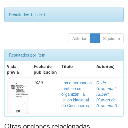
Resultados 1-1 de 1.
Anterior
1
Siguiente
Resultados por ítem:
Vista
Fecha de
Título
Autor(es)
previa
publicación
1989
Los empresarios
C. de
también se
Grammont,
organizan: la
Hubert
Unión Nacional
(Carton de
de Cosecheros
Grammont)
Otras opciones relacionadas