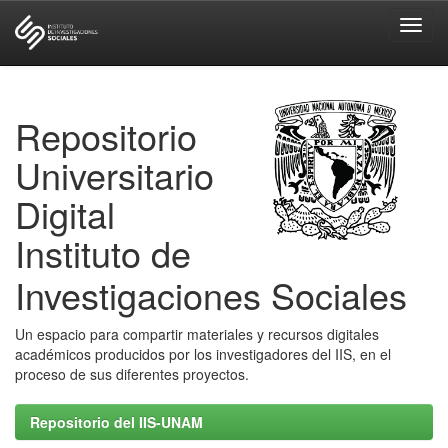
Skip
navigation
Repositorio
Universitario
Digital
Instituto de
Investigaciones Sociales
Un espacio para compartir materiales y recursos digitales
académicos producidos por los investigadores del IIS, en el
proceso de sus diferentes proyectos.
Repositorio del IIS-UNAM