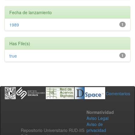
Fecha de lanzamiento
1989
1
Has File(s)
true
1
Comentarios
Normatividad
Aviso Legal
Aviso de
Repositorio Universitario RUD-IIS
privacidad