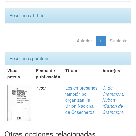
Resultados 1-1 de 1.
Anterior
1
Siguiente
Resultados por ítem:
Vista
Fecha de
Título
Autor(es)
previa
publicación
1989
Los empresarios
C. de
también se
Grammont,
organizan: la
Hubert
Unión Nacional
(Carton de
de Cosecheros
Grammont)
Otras opciones relacionadas