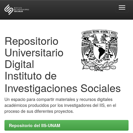
Skip
navigation
Repositorio
Universitario
Digital
Instituto de
Investigaciones Sociales
Un espacio para compartir materiales y recursos digitales
académicos producidos por los investigadores del IIS, en el
proceso de sus diferentes proyectos.
Repositorio del IIS-UNAM