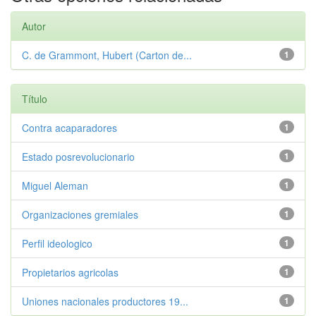
Autor
C. de Grammont, Hubert (Carton de...
1
Título
Contra acaparadores
1
Estado posrevolucionario
1
Miguel Aleman
1
Organizaciones gremiales
1
Perfil ideologico
1
Propietarios agricolas
1
Uniones nacionales productores 19...
1