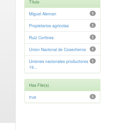
Título
Miguel Aleman
1
Propietarios agricolas
1
Ruiz Cortines
1
Union Nacional de Cosecheros
1
Uniones nacionales productores
1
19...
Has File(s)
true
1