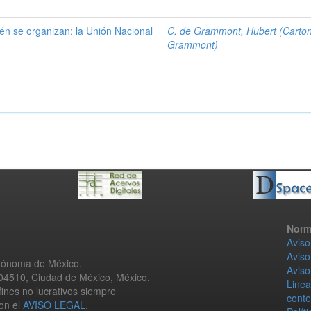
én se organizan: la Unión Nacional
C. de Grammont, Hubert (Carto
Grammont)
Norm
Aviso
Aviso
utónoma de México.
Aviso
 04510, Ciudad de México, México.
Linea
fines no lucrativos siempre
conte
con el
AVISO LEGAL
.