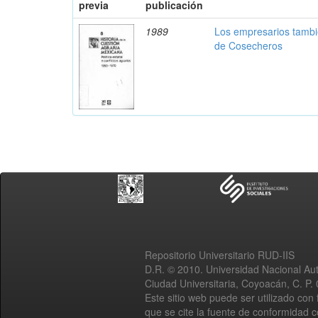
previa
publicación
1989
Los empresarios tambi
de Cosecheros
Repositorio Universitario RUD-IIS
D.R. © 2010. Universidad Nacional A
Ciudad Universitaria, Coyoacán, C. P.
Este sitio web puede ser utilizado con 
que se cite la fuente de conformidad 