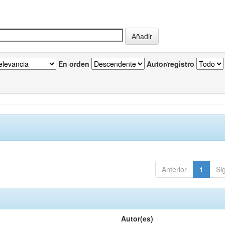
En orden
Autor/registro
Anterior
1
Si
Autor(es)