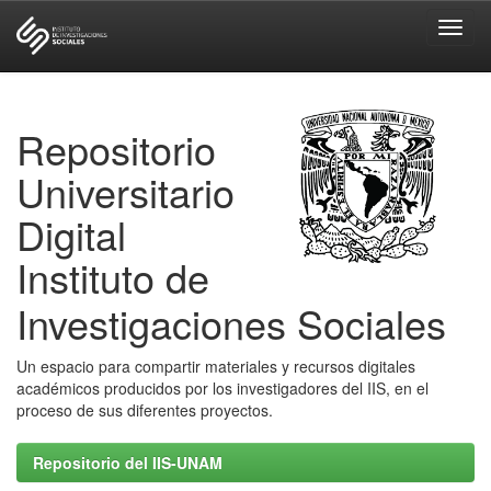
Skip
navigation
Repositorio
Universitario
Digital
Instituto de
Investigaciones Sociales
Un espacio para compartir materiales y recursos digitales
académicos producidos por los investigadores del IIS, en el
proceso de sus diferentes proyectos.
Repositorio del IIS-UNAM