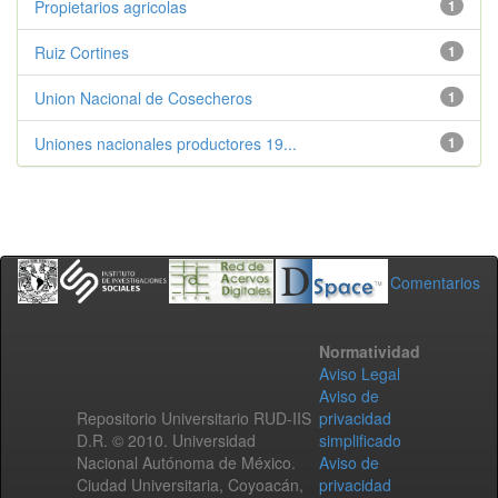
Propietarios agricolas
1
Ruiz Cortines
1
Union Nacional de Cosecheros
1
Uniones nacionales productores 19...
1
Comentarios
Normatividad
Aviso Legal
Aviso de
Repositorio Universitario RUD-IIS
privacidad
D.R. © 2010. Universidad
simplificado
Nacional Autónoma de México.
Aviso de
Ciudad Universitaria, Coyoacán,
privacidad