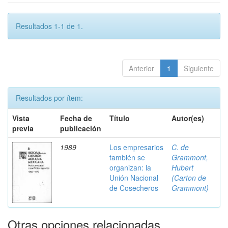
Resultados 1-1 de 1.
Anterior
1
Siguiente
Resultados por ítem:
Vista
Fecha de
Título
Autor(es)
previa
publicación
1989
Los empresarios
C. de
también se
Grammont,
organizan: la
Hubert
Unión Nacional
(Carton de
de Cosecheros
Grammont)
Otras opciones relacionadas