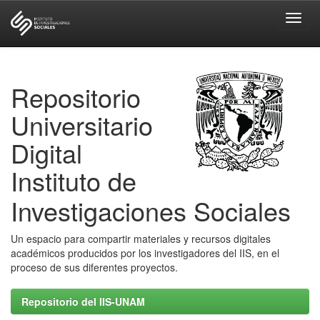
Skip
navigation
Repositorio
Universitario
Digital
Instituto de
Investigaciones Sociales
Un espacio para compartir materiales y recursos digitales
académicos producidos por los investigadores del IIS, en el
proceso de sus diferentes proyectos.
Repositorio del IIS-UNAM