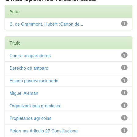
Autor
C. de Grammont, Hubert (Carton de...
1
Título
Contra acaparadores
1
Derecho de amparo
1
Estado posrevolucionario
1
Miguel Aleman
1
Organizaciones gremiales
1
Propietarios agricolas
1
Reformas Articulo 27 Constitucional
1