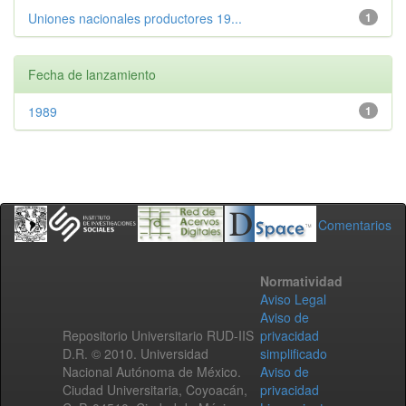
Uniones nacionales productores 19...
1
Fecha de lanzamiento
1989
1
Comentarios
Normatividad
Aviso Legal
Aviso de
Repositorio Universitario RUD-IIS
privacidad
D.R. © 2010. Universidad
simplificado
Nacional Autónoma de México.
Aviso de
Ciudad Universitaria, Coyoacán,
privacidad