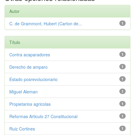
Autor
C. de Grammont, Hubert (Carton de...
1
Título
Contra acaparadores
1
Derecho de amparo
1
Estado posrevolucionario
1
Miguel Aleman
1
Propietarios agricolas
1
Reformas Articulo 27 Constitucional
1
Ruiz Cortines
1