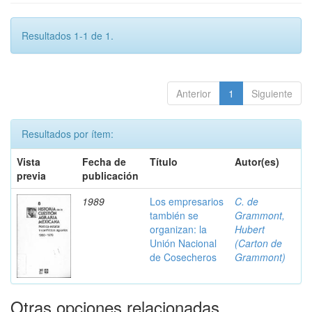
Resultados 1-1 de 1.
Anterior
1
Siguiente
Resultados por ítem:
Vista
Fecha de
Título
Autor(es)
previa
publicación
1989
Los empresarios
C. de
también se
Grammont,
organizan: la
Hubert
Unión Nacional
(Carton de
de Cosecheros
Grammont)
Otras opciones relacionadas