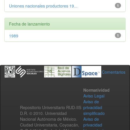
Uniones nacionales productores 19...
1
Fecha de lanzamiento
1989
1
Comentarios
Normatividad
Aviso Legal
Aviso de
Repositorio Universitario RUD-IIS
privacidad
D.R. © 2010. Universidad
simplificado
Nacional Autónoma de México.
Aviso de
Ciudad Universitaria, Coyoacán,
privacidad