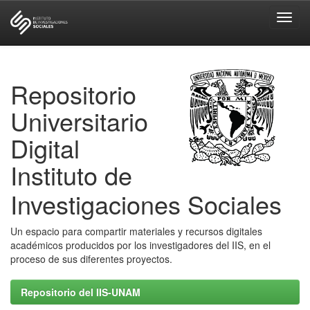
Skip
navigation
Repositorio
Universitario
Digital
Instituto de
Investigaciones Sociales
Un espacio para compartir materiales y recursos digitales
académicos producidos por los investigadores del IIS, en el
proceso de sus diferentes proyectos.
Repositorio del IIS-UNAM