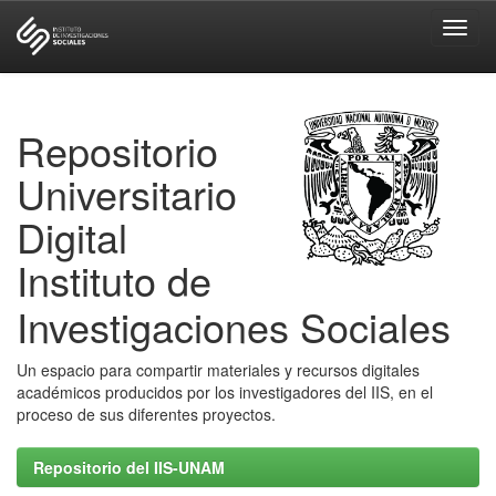
Skip
navigation
Repositorio
Universitario
Digital
Instituto de
Investigaciones Sociales
Un espacio para compartir materiales y recursos digitales
académicos producidos por los investigadores del IIS, en el
proceso de sus diferentes proyectos.
Repositorio del IIS-UNAM