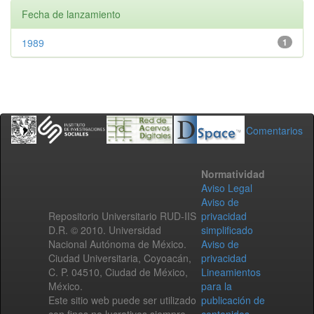
Fecha de lanzamiento
1989
1
Comentarios
Normatividad
Aviso Legal
Aviso de
Repositorio Universitario RUD-IIS
privacidad
D.R. © 2010. Universidad
simplificado
Nacional Autónoma de México.
Aviso de
Ciudad Universitaria, Coyoacán,
privacidad
C. P. 04510, Ciudad de México,
Lineamientos
México.
para la
Este sitio web puede ser utilizado
publicación de