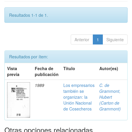
Resultados 1-1 de 1.
Anterior
1
Siguiente
Resultados por ítem:
Vista
Fecha de
Título
Autor(es)
previa
publicación
1989
Los empresarios
C. de
también se
Grammont,
organizan: la
Hubert
Unión Nacional
(Carton de
de Cosecheros
Grammont)
Otras opciones relacionadas