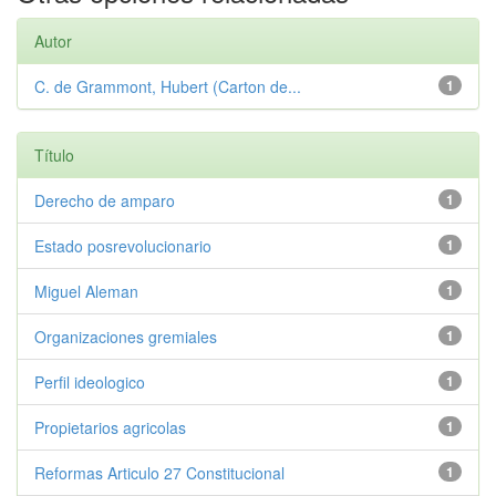
Autor
C. de Grammont, Hubert (Carton de...
1
Título
Derecho de amparo
1
Estado posrevolucionario
1
Miguel Aleman
1
Organizaciones gremiales
1
Perfil ideologico
1
Propietarios agricolas
1
Reformas Articulo 27 Constitucional
1