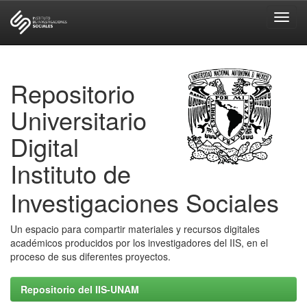
Skip
navigation
Repositorio
Universitario
Digital
Instituto de
Investigaciones Sociales
Un espacio para compartir materiales y recursos digitales
académicos producidos por los investigadores del IIS, en el
proceso de sus diferentes proyectos.
Repositorio del IIS-UNAM