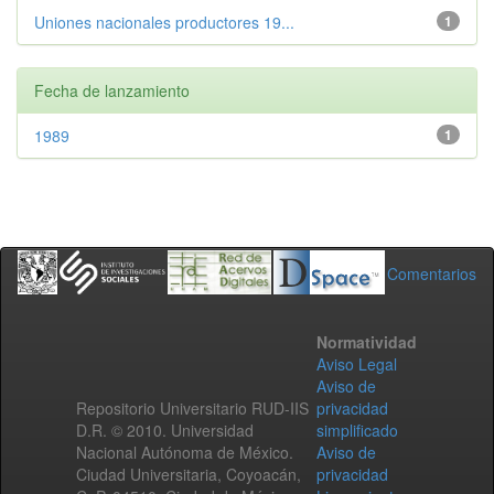
Uniones nacionales productores 19...
1
Fecha de lanzamiento
1989
1
Comentarios
Normatividad
Aviso Legal
Aviso de
Repositorio Universitario RUD-IIS
privacidad
D.R. © 2010. Universidad
simplificado
Nacional Autónoma de México.
Aviso de
Ciudad Universitaria, Coyoacán,
privacidad