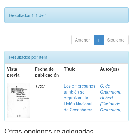
Resultados 1-1 de 1.
Anterior
1
Siguiente
Resultados por ítem:
Vista
Fecha de
Título
Autor(es)
previa
publicación
1989
Los empresarios
C. de
también se
Grammont,
organizan: la
Hubert
Unión Nacional
(Carton de
de Cosecheros
Grammont)
Otras opciones relacionadas