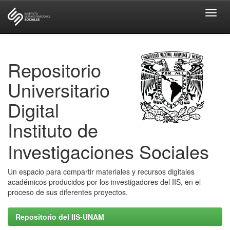
Skip
navigation
Repositorio
Universitario
Digital
Instituto de
Investigaciones Sociales
Un espacio para compartir materiales y recursos digitales
académicos producidos por los investigadores del IIS, en el
proceso de sus diferentes proyectos.
Repositorio del IIS-UNAM