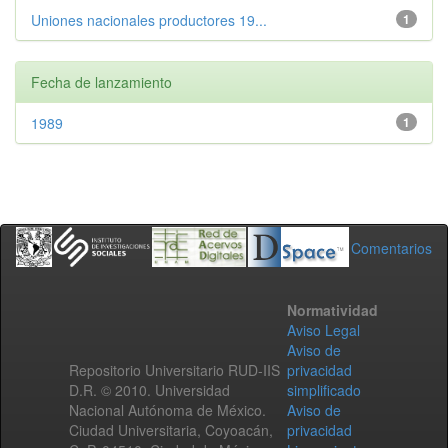
Uniones nacionales productores 19...
1
Fecha de lanzamiento
1989
1
Comentarios
Normatividad
Aviso Legal
Aviso de
Repositorio Universitario RUD-IIS
privacidad
D.R. © 2010. Universidad
simplificado
Nacional Autónoma de México.
Aviso de
Ciudad Universitaria, Coyoacán,
privacidad