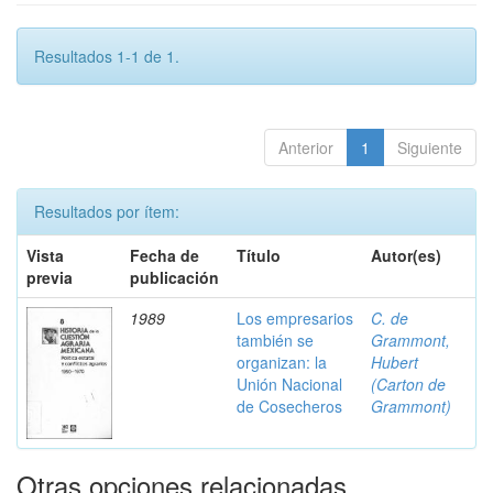
Resultados 1-1 de 1.
Anterior
1
Siguiente
Resultados por ítem:
Vista
Fecha de
Título
Autor(es)
previa
publicación
1989
Los empresarios
C. de
también se
Grammont,
organizan: la
Hubert
Unión Nacional
(Carton de
de Cosecheros
Grammont)
Otras opciones relacionadas