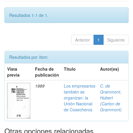
Resultados 1-1 de 1.
Anterior
1
Siguiente
Resultados por ítem:
Vista
Fecha de
Título
Autor(es)
previa
publicación
1989
Los empresarios
C. de
también se
Grammont,
organizan: la
Hubert
Unión Nacional
(Carton de
de Cosecheros
Grammont)
Otras opciones relacionadas