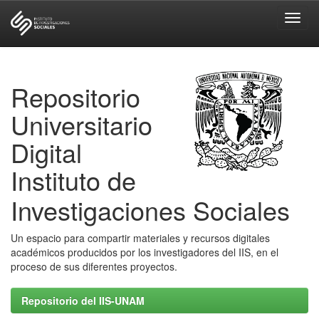
Skip
navigation
Repositorio
Universitario
Digital
Instituto de
Investigaciones Sociales
Un espacio para compartir materiales y recursos digitales
académicos producidos por los investigadores del IIS, en el
proceso de sus diferentes proyectos.
Repositorio del IIS-UNAM