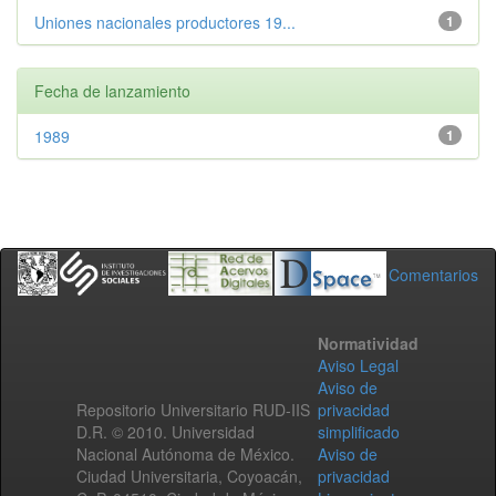
Uniones nacionales productores 19...
1
Fecha de lanzamiento
1989
1
Comentarios
Normatividad
Aviso Legal
Aviso de
Repositorio Universitario RUD-IIS
privacidad
D.R. © 2010. Universidad
simplificado
Nacional Autónoma de México.
Aviso de
Ciudad Universitaria, Coyoacán,
privacidad