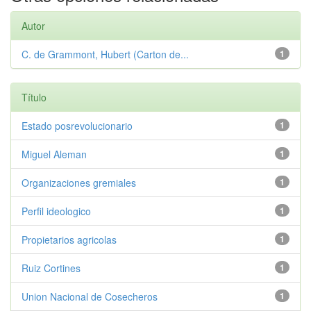
Autor
C. de Grammont, Hubert (Carton de...
1
Título
Estado posrevolucionario
1
Miguel Aleman
1
Organizaciones gremiales
1
Perfil ideologico
1
Propietarios agricolas
1
Ruiz Cortines
1
Union Nacional de Cosecheros
1