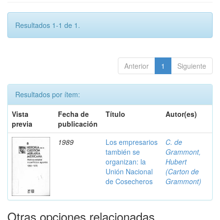
Resultados 1-1 de 1.
Anterior
1
Siguiente
Resultados por ítem:
Vista
Fecha de
Título
Autor(es)
previa
publicación
1989
Los empresarios
C. de
también se
Grammont,
organizan: la
Hubert
Unión Nacional
(Carton de
de Cosecheros
Grammont)
Otras opciones relacionadas