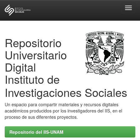
Skip
navigation
Repositorio
Universitario
Digital
Instituto de
Investigaciones Sociales
Un espacio para compartir materiales y recursos digitales
académicos producidos por los investigadores del IIS, en el
proceso de sus diferentes proyectos.
Repositorio del IIS-UNAM