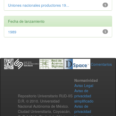
Uniones nacionales productores 19...
1
Fecha de lanzamiento
1989
1
Comentarios
Normatividad
Aviso Legal
Aviso de
Repositorio Universitario RUD-IIS
privacidad
D.R. © 2010. Universidad
simplificado
Nacional Autónoma de México.
Aviso de
Ciudad Universitaria, Coyoacán,
privacidad