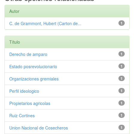
Autor
C. de Grammont, Hubert (Carton de...
1
Título
Derecho de amparo
1
Estado posrevolucionario
1
Organizaciones gremiales
1
Perfil ideologico
1
Propietarios agricolas
1
Ruiz Cortines
1
Union Nacional de Cosecheros
1