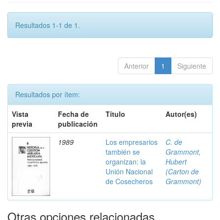
Resultados 1-1 de 1.
Anterior
1
Siguiente
Resultados por ítem:
Vista
Fecha de
Título
Autor(es)
previa
publicación
1989
Los empresarios
C. de
también se
Grammont,
organizan: la
Hubert
Unión Nacional
(Carton de
de Cosecheros
Grammont)
Otras opciones relacionadas