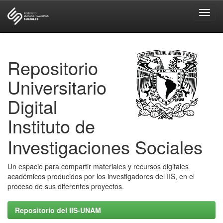
Skip
navigation
Repositorio
Universitario
Digital
Instituto de
Investigaciones Sociales
Un espacio para compartir materiales y recursos digitales
académicos producidos por los investigadores del IIS, en el
proceso de sus diferentes proyectos.
Repositorio del IIS-UNAM