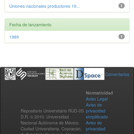
Uniones nacionales productores 19...
1
Fecha de lanzamiento
1989
1
Comentarios
Normatividad
Aviso Legal
Aviso de
Repositorio Universitario RUD-IIS
privacidad
D.R. © 2010. Universidad
simplificado
Nacional Autónoma de México.
Aviso de
Ciudad Universitaria, Coyoacán,
privacidad