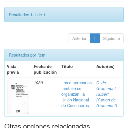
Resultados 1-1 de 1.
Anterior
1
Siguiente
Resultados por ítem:
Vista
Fecha de
Título
Autor(es)
previa
publicación
1989
Los empresarios
C. de
también se
Grammont,
organizan: la
Hubert
Unión Nacional
(Carton de
de Cosecheros
Grammont)
Otras opciones relacionadas