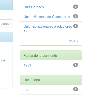
Ruiz Cortines
1
Union Nacional de Cosecheros
1
guiente
Uniones nacionales productores
1
19...
next >
Fecha de lanzamiento
n de
1989
1
Has File(s)
true
1