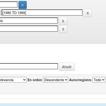
En orden
Autor/registro