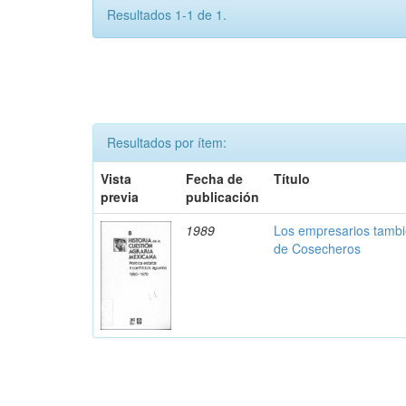
Resultados 1-1 de 1.
Resultados por ítem:
Vista
Fecha de
Título
previa
publicación
1989
Los empresarios tambi
de Cosecheros