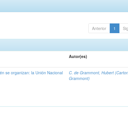
Anterior
1
Si
Autor(es)
én se organizan: la Unión Nacional
C. de Grammont, Hubert (Carto
Grammont)