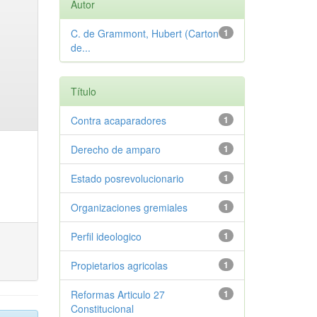
Autor
C. de Grammont, Hubert (Carton
1
de...
Título
Contra acaparadores
1
Derecho de amparo
1
Estado posrevolucionario
1
Organizaciones gremiales
1
Perfil ideologico
1
Propietarios agricolas
1
Reformas Articulo 27
1
Constitucional