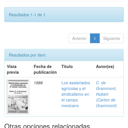
Resultados 1-1 de 1.
Anterior
1
Siguiente
Resultados por ítem:
Vista
Fecha de
Título
Autor(es)
previa
publicación
1986
Los asalariados
C. de
agrícolas y el
Grammont,
sindicalismo en
Hubert
el campo
(Carton de
mexicano
Grammont)
Otras opciones relacionadas