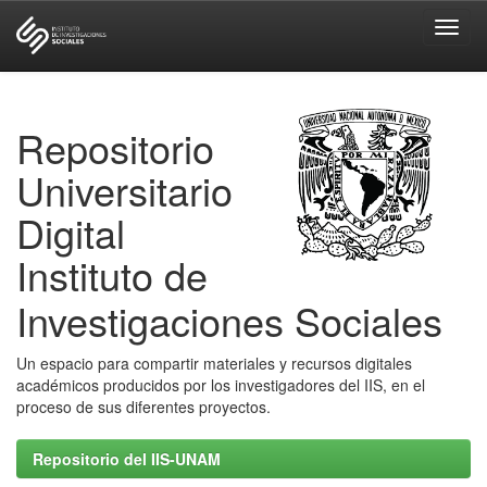
Skip
navigation
Repositorio
Universitario
Digital
Instituto de
Investigaciones Sociales
Un espacio para compartir materiales y recursos digitales
académicos producidos por los investigadores del IIS, en el
proceso de sus diferentes proyectos.
Repositorio del IIS-UNAM