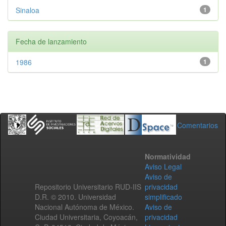
Sinaloa
1
Fecha de lanzamiento
1986
1
Comentarios
Normatividad
Aviso Legal
Aviso de
Repositorio Universitario RUD-IIS
privacidad
D.R. © 2010. Universidad
simplificado
Nacional Autónoma de México.
Aviso de
Ciudad Universitaria, Coyoacán,
privacidad