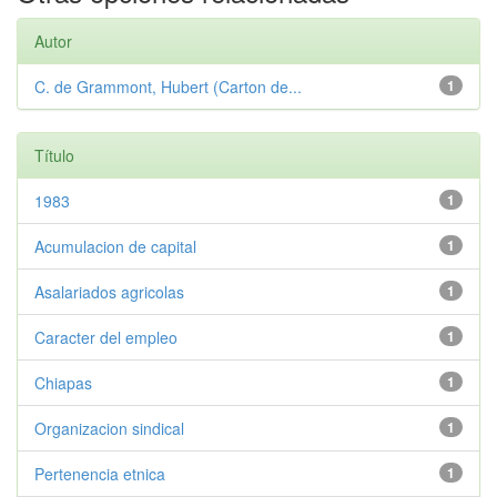
Autor
C. de Grammont, Hubert (Carton de...
1
Título
1983
1
Acumulacion de capital
1
Asalariados agricolas
1
Caracter del empleo
1
Chiapas
1
Organizacion sindical
1
Pertenencia etnica
1