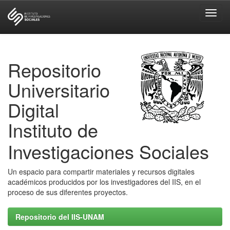
Skip
navigation
Repositorio
Universitario
Digital
Instituto de
Investigaciones Sociales
Un espacio para compartir materiales y recursos digitales
académicos producidos por los investigadores del IIS, en el
proceso de sus diferentes proyectos.
Repositorio del IIS-UNAM