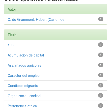
Autor
C. de Grammont, Hubert (Carton de...
1
Título
1983
1
Acumulacion de capital
1
Asalariados agricolas
1
Caracter del empleo
1
Condicion migrante
1
Organizacion sindical
1
Pertenencia etnica
1