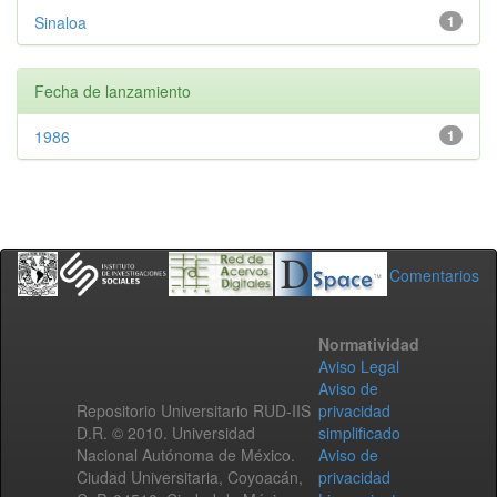
Sinaloa
1
Fecha de lanzamiento
1986
1
Comentarios
Normatividad
Aviso Legal
Aviso de
Repositorio Universitario RUD-IIS
privacidad
D.R. © 2010. Universidad
simplificado
Nacional Autónoma de México.
Aviso de
Ciudad Universitaria, Coyoacán,
privacidad