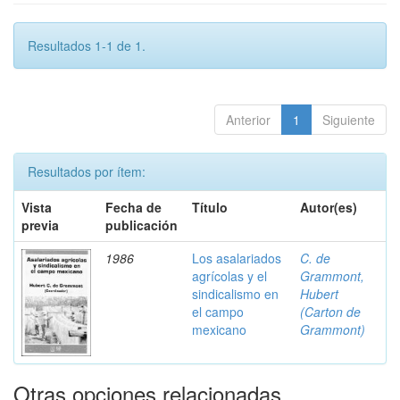
Resultados 1-1 de 1.
Anterior
1
Siguiente
Resultados por ítem:
Vista
Fecha de
Título
Autor(es)
previa
publicación
1986
Los asalariados
C. de
agrícolas y el
Grammont,
sindicalismo en
Hubert
el campo
(Carton de
mexicano
Grammont)
Otras opciones relacionadas