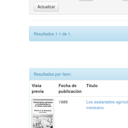
Resultados 1-1 de 1.
Resultados por ítem:
Vista
Fecha de
Título
previa
publicación
1986
Los asalariados agríco
mexicano