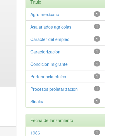
Título
Agro mexicano
1
Asalariados agricolas
1
Caracter del empleo
1
Caracterizacion
1
Condicion migrante
1
Pertenencia etnica
1
Procesos proletarizacion
1
Sinaloa
1
Fecha de lanzamiento
1986
1