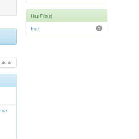
Has File(s)
true
1
guiente
n de