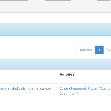
Anterior
1
Si
Autor(es)
las y el sindicalismo en el campo
C. de Grammont, Hubert (Carto
Grammont)