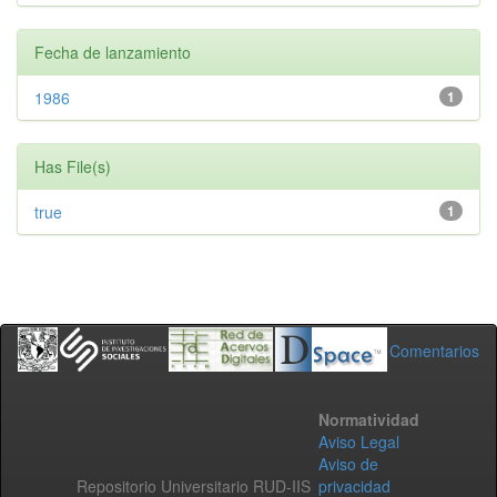
Fecha de lanzamiento
1986
1
Has File(s)
true
1
Comentarios
Normatividad
Aviso Legal
Aviso de
Repositorio Universitario RUD-IIS
privacidad