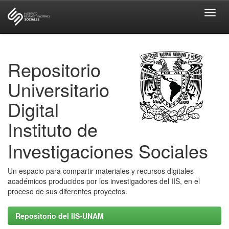
Skip
navigation
Repositorio
Universitario
Digital
Instituto de
Investigaciones Sociales
Un espacio para compartir materiales y recursos digitales
académicos producidos por los investigadores del IIS, en el
proceso de sus diferentes proyectos.
Repositorio del IIS-UNAM