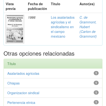
Vista
Fecha de
Título
Autor(es)
previa
publicación
1986
Los asalariados
C. de
agrícolas y el
Grammont,
sindicalismo en
Hubert
el campo
(Carton de
mexicano
Grammont)
Otras opciones relacionadas
Título
Asalariados agricolas
1
Chiapas
1
Organizacion sindical
1
Pertenencia etnica
1