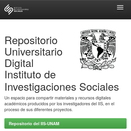
Skip
navigation
Repositorio
Universitario
Digital
Instituto de
Investigaciones Sociales
Un espacio para compartir materiales y recursos digitales
académicos producidos por los investigadores del IIS, en el
proceso de sus diferentes proyectos.
Repositorio del IIS-UNAM