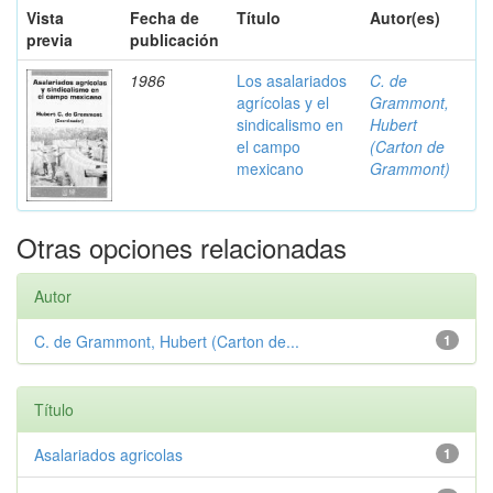
Vista
Fecha de
Título
Autor(es)
previa
publicación
1986
Los asalariados
C. de
agrícolas y el
Grammont,
sindicalismo en
Hubert
el campo
(Carton de
mexicano
Grammont)
Otras opciones relacionadas
Autor
C. de Grammont, Hubert (Carton de...
1
Título
Asalariados agricolas
1