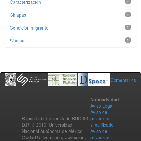
Caracterizacion
1
Chiapas
1
Condicion migrante
1
Sinaloa
1
Comentarios
Normatividad
Aviso Legal
Aviso de
Repositorio Universitario RUD-IIS
privacidad
D.R. © 2010. Universidad
simplificado
Nacional Autónoma de México.
Aviso de
Ciudad Universitaria, Coyoacán,
privacidad