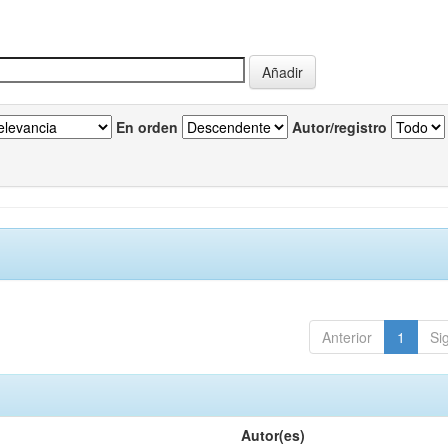
En orden
Autor/registro
Anterior
1
Si
Autor(es)