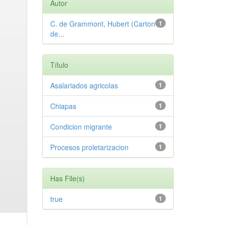
Autor
C. de Grammont, Hubert (Carton
1
de...
Título
Asalariados agricolas
1
Chiapas
1
Condicion migrante
1
Procesos proletarizacion
1
Has File(s)
true
1