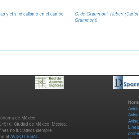
las y el sindicalismo en el campo
C. de Grammont, Hubert (Carto
Grammont)
Norm
Aviso
Aviso
utónoma de México.
Aviso
 04510, Ciudad de México, México.
Linea
fines no lucrativos siempre
conte
con el
AVISO LEGAL
.