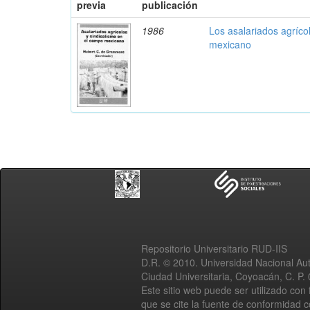
previa
publicación
1986
Los asalariados agríco
mexicano
Repositorio Universitario RUD-IIS
D.R. © 2010. Universidad Nacional A
Ciudad Universitaria, Coyoacán, C. P.
Este sitio web puede ser utilizado con 
que se cite la fuente de conformidad 