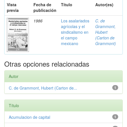
Vista
Fecha de
Título
Autor(es)
previa
publicación
1986
Los asalariados
C. de
agrícolas y el
Grammont,
sindicalismo en
Hubert
el campo
(Carton de
mexicano
Grammont)
Otras opciones relacionadas
Autor
C. de Grammont, Hubert (Carton de...
1
Título
Acumulacion de capital
1