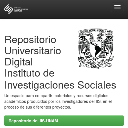
Skip
navigation
Repositorio
Universitario
Digital
Instituto de
Investigaciones Sociales
Un espacio para compartir materiales y recursos digitales
académicos producidos por los investigadores del IIS, en el
proceso de sus diferentes proyectos.
Repositorio del IIS-UNAM