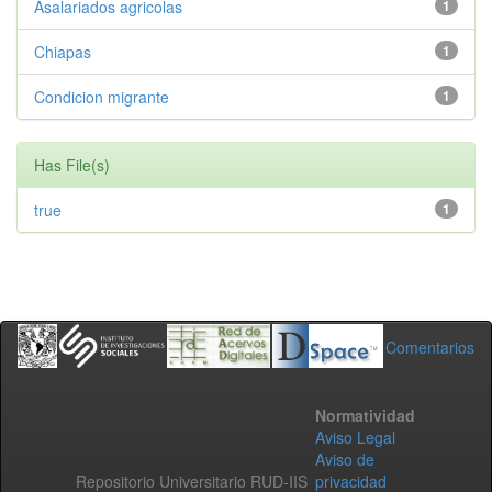
Asalariados agricolas
1
Chiapas
1
Condicion migrante
1
Has File(s)
true
1
Comentarios
Normatividad
Aviso Legal
Aviso de
Repositorio Universitario RUD-IIS
privacidad