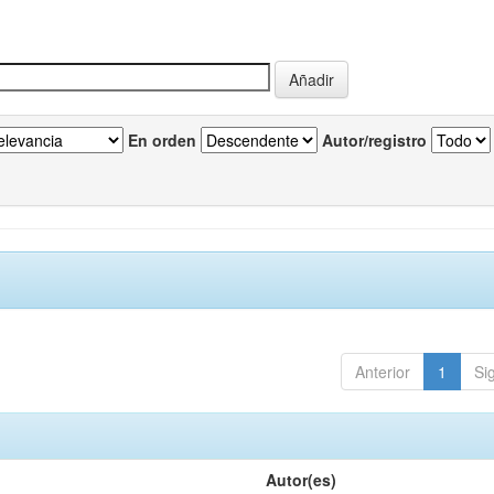
En orden
Autor/registro
Anterior
1
Si
Autor(es)