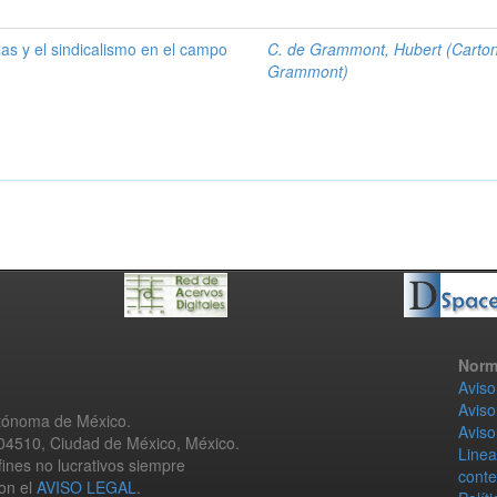
las y el sindicalismo en el campo
C. de Grammont, Hubert (Carto
Grammont)
Norm
Aviso
Aviso
utónoma de México.
Aviso
 04510, Ciudad de México, México.
Linea
fines no lucrativos siempre
conte
con el
AVISO LEGAL
.