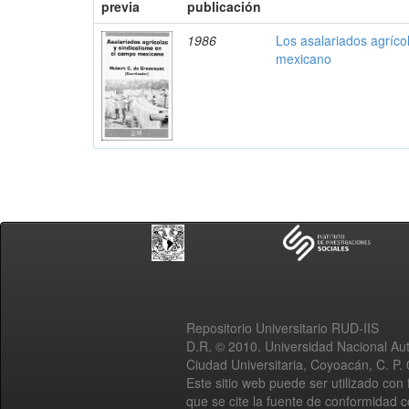
previa
publicación
1986
Los asalariados agríco
mexicano
Repositorio Universitario RUD-IIS
D.R. © 2010. Universidad Nacional A
Ciudad Universitaria, Coyoacán, C. P.
Este sitio web puede ser utilizado con 
que se cite la fuente de conformidad 