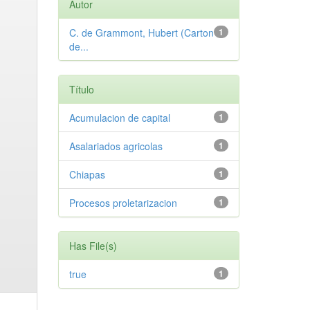
Autor
C. de Grammont, Hubert (Carton
1
de...
Título
Acumulacion de capital
1
Asalariados agricolas
1
Chiapas
1
Procesos proletarizacion
1
Has File(s)
true
1