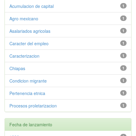
Acumulacion de capital
1
Agro mexicano
1
Asalariados agricolas
1
Caracter del empleo
1
Caracterizacion
1
Chiapas
1
Condicion migrante
1
Pertenencia etnica
1
Procesos proletarizacion
1
Fecha de lanzamiento