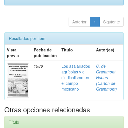
Anterior
1
Siguiente
Resultados por ítem:
Vista
Fecha de
Título
Autor(es)
previa
publicación
1986
Los asalariados
C. de
agrícolas y el
Grammont,
sindicalismo en
Hubert
el campo
(Carton de
mexicano
Grammont)
Otras opciones relacionadas
Título