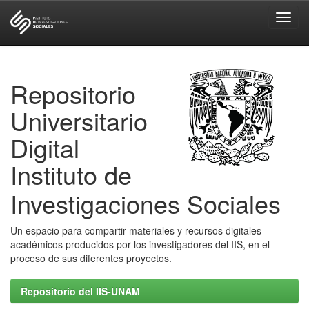
Skip
navigation
Repositorio
Universitario
Digital
Instituto de
Investigaciones Sociales
Un espacio para compartir materiales y recursos digitales
académicos producidos por los investigadores del IIS, en el
proceso de sus diferentes proyectos.
Repositorio del IIS-UNAM