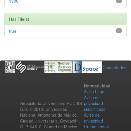
1986
1
Has File(s)
true
1
Comentarios
Normatividad
Aviso Legal
Aviso de
Repositorio Universitario RUD-IIS
privacidad
D.R. © 2010. Universidad
simplificado
Nacional Autónoma de México.
Aviso de
Ciudad Universitaria, Coyoacán,
privacidad
C. P. 04510, Ciudad de México,
Lineamientos