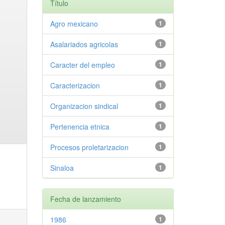
Título
Agro mexicano
1
Asalariados agricolas
1
Caracter del empleo
1
Caracterizacion
1
Organizacion sindical
1
Pertenencia etnica
1
Procesos proletarizacion
1
Sinaloa
1
Fecha de lanzamiento
1986
1