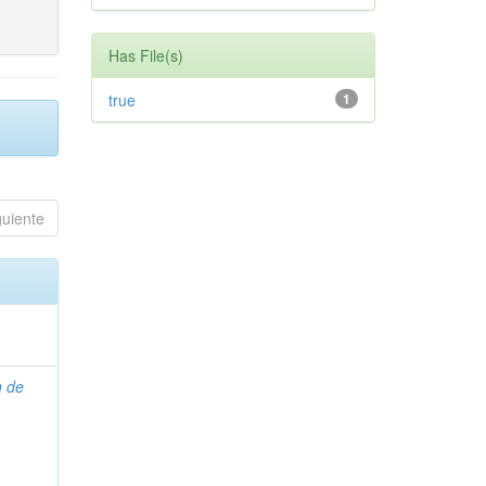
Has File(s)
true
1
guiente
n de