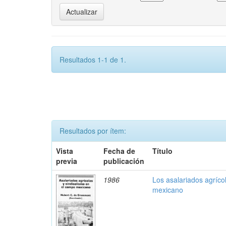
Resultados 1-1 de 1.
Resultados por ítem:
Vista
Fecha de
Título
previa
publicación
1986
Los asalariados agríco
mexicano