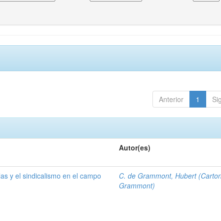
Anterior
1
Si
Autor(es)
las y el sindicalismo en el campo
C. de Grammont, Hubert (Carto
Grammont)