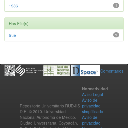
1986
1
Has File(s)
true
1
Comentarios
Normatividad
Aviso Legal
Aviso de
Repositorio Universitario RUD-IIS
privacidad
D.R. © 2010. Universidad
simplificado
Nacional Autónoma de México.
Aviso de
Ciudad Universitaria, Coyoacán,
privacidad