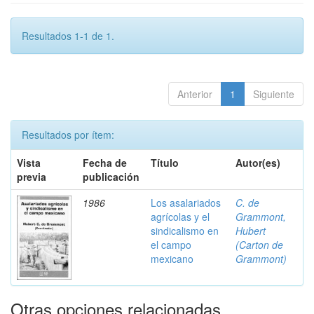
Resultados 1-1 de 1.
Anterior
1
Siguiente
Resultados por ítem:
Vista
Fecha de
Título
Autor(es)
previa
publicación
1986
Los asalariados
C. de
agrícolas y el
Grammont,
sindicalismo en
Hubert
el campo
(Carton de
mexicano
Grammont)
Otras opciones relacionadas