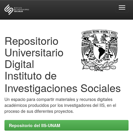
Skip
navigation
Repositorio
Universitario
Digital
Instituto de
Investigaciones Sociales
Un espacio para compartir materiales y recursos digitales
académicos producidos por los investigadores del IIS, en el
proceso de sus diferentes proyectos.
Repositorio del IIS-UNAM