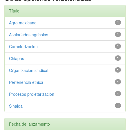
Título
Agro mexicano
1
Asalariados agricolas
1
Caracterizacion
1
Chiapas
1
Organizacion sindical
1
Pertenencia etnica
1
Procesos proletarizacion
1
Sinaloa
1
Fecha de lanzamiento