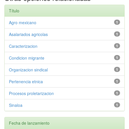
Título
Agro mexicano
1
Asalariados agricolas
1
Caracterizacion
1
Condicion migrante
1
Organizacion sindical
1
Pertenencia etnica
1
Procesos proletarizacion
1
Sinaloa
1
Fecha de lanzamiento