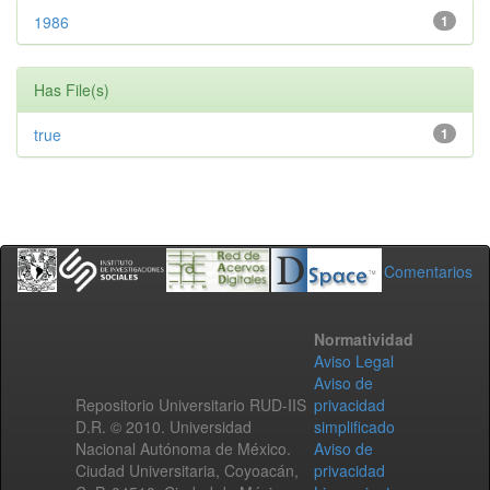
1986
1
Has File(s)
true
1
Comentarios
Normatividad
Aviso Legal
Aviso de
Repositorio Universitario RUD-IIS
privacidad
D.R. © 2010. Universidad
simplificado
Nacional Autónoma de México.
Aviso de
Ciudad Universitaria, Coyoacán,
privacidad