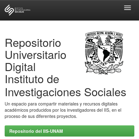
Skip
navigation
Repositorio
Universitario
Digital
Instituto de
Investigaciones Sociales
Un espacio para compartir materiales y recursos digitales
académicos producidos por los investigadores del IIS, en el
proceso de sus diferentes proyectos.
Repositorio del IIS-UNAM