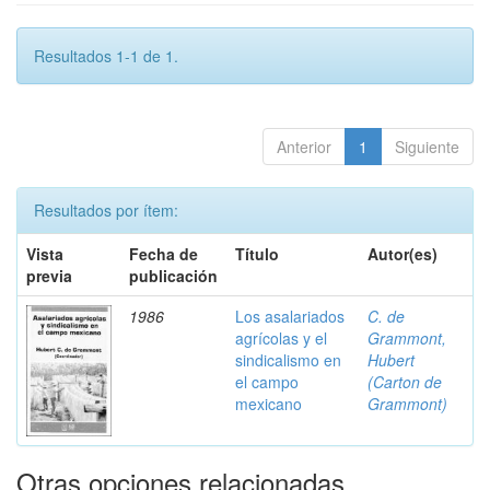
Resultados 1-1 de 1.
Anterior
1
Siguiente
Resultados por ítem:
Vista
Fecha de
Título
Autor(es)
previa
publicación
1986
Los asalariados
C. de
agrícolas y el
Grammont,
sindicalismo en
Hubert
el campo
(Carton de
mexicano
Grammont)
Otras opciones relacionadas