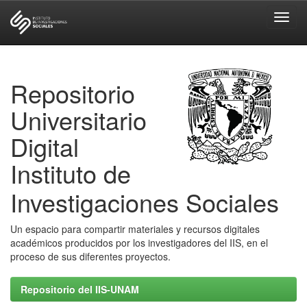
Skip
navigation
Repositorio
Universitario
Digital
Instituto de
Investigaciones Sociales
Un espacio para compartir materiales y recursos digitales
académicos producidos por los investigadores del IIS, en el
proceso de sus diferentes proyectos.
Repositorio del IIS-UNAM