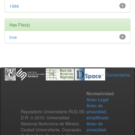
1986
1
Has File(s)
true
1
Comentarios
Normatividad
Aviso Legal
Aviso de
Repositorio Universitario RUD-IIS
privacidad
D.R. © 2010. Universidad
simplificado
Nacional Autónoma de México.
Aviso de
Ciudad Universitaria, Coyoacán,
privacidad