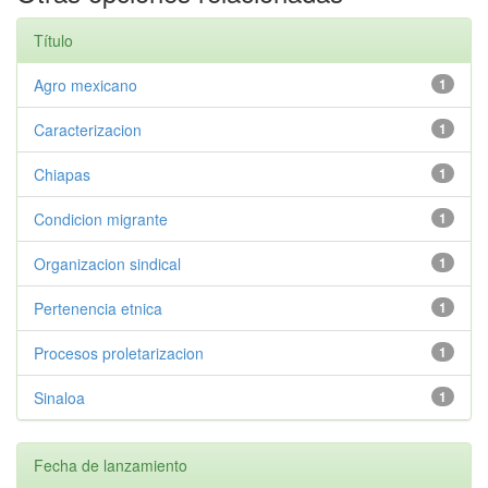
Título
Agro mexicano
1
Caracterizacion
1
Chiapas
1
Condicion migrante
1
Organizacion sindical
1
Pertenencia etnica
1
Procesos proletarizacion
1
Sinaloa
1
Fecha de lanzamiento