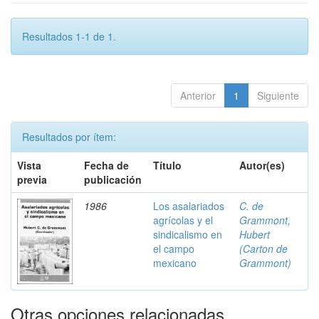
Resultados 1-1 de 1.
Anterior
1
Siguiente
Resultados por ítem:
Vista
Fecha de
Título
Autor(es)
previa
publicación
1986
Los asalariados
C. de
agrícolas y el
Grammont,
sindicalismo en
Hubert
el campo
(Carton de
mexicano
Grammont)
Otras opciones relacionadas