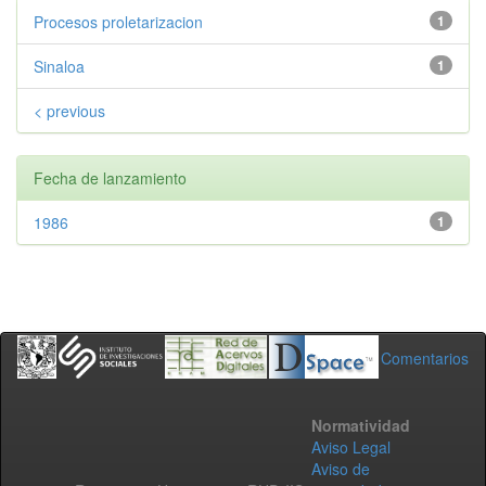
Procesos proletarizacion
1
Sinaloa
1
< previous
Fecha de lanzamiento
1986
1
Comentarios
Normatividad
Aviso Legal
Aviso de