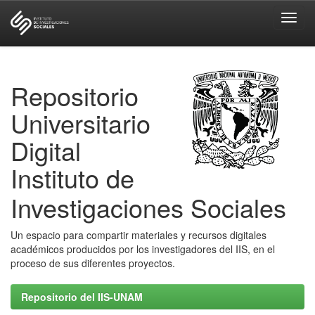
Skip
navigation
Repositorio
Universitario
Digital
Instituto de
Investigaciones Sociales
Un espacio para compartir materiales y recursos digitales
académicos producidos por los investigadores del IIS, en el
proceso de sus diferentes proyectos.
Repositorio del IIS-UNAM