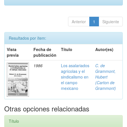
Anterior
1
Siguiente
Resultados por ítem:
Vista
Fecha de
Título
Autor(es)
previa
publicación
1986
Los asalariados
C. de
agrícolas y el
Grammont,
sindicalismo en
Hubert
el campo
(Carton de
mexicano
Grammont)
Otras opciones relacionadas
Título