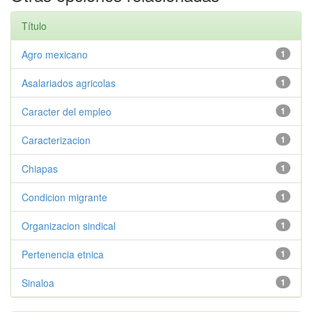
Título
Agro mexicano
1
Asalariados agricolas
1
Caracter del empleo
1
Caracterizacion
1
Chiapas
1
Condicion migrante
1
Organizacion sindical
1
Pertenencia etnica
1
Sinaloa
1