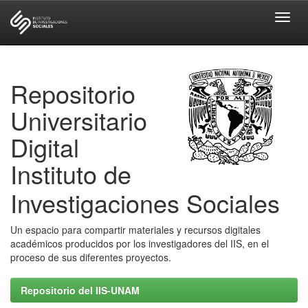
Skip
navigation
Repositorio
Universitario
Digital
Instituto de
Investigaciones Sociales
Un espacio para compartir materiales y recursos digitales
académicos producidos por los investigadores del IIS, en el
proceso de sus diferentes proyectos.
Repositorio del IIS-UNAM