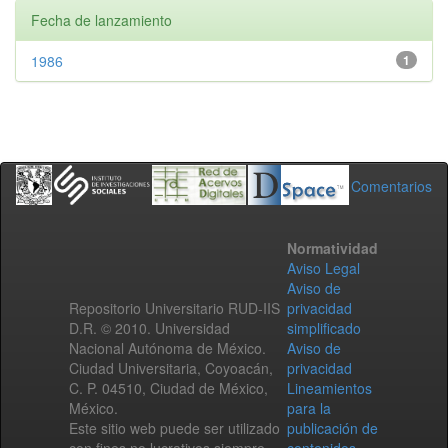
Fecha de lanzamiento
1986
1
Comentarios
Normatividad
Aviso Legal
Aviso de
Repositorio Universitario RUD-IIS
privacidad
D.R. © 2010. Universidad
simplificado
Nacional Autónoma de México.
Aviso de
Ciudad Universitaria, Coyoacán,
privacidad
C. P. 04510, Ciudad de México,
Lineamientos
México.
para la
Este sitio web puede ser utilizado
publicación de