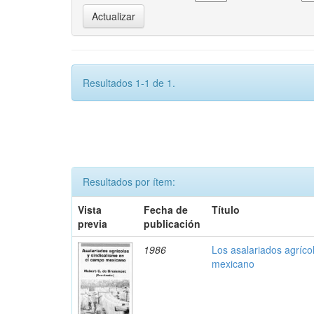
Resultados 1-1 de 1.
Resultados por ítem:
Vista
Fecha de
Título
previa
publicación
1986
Los asalariados agríco
mexicano