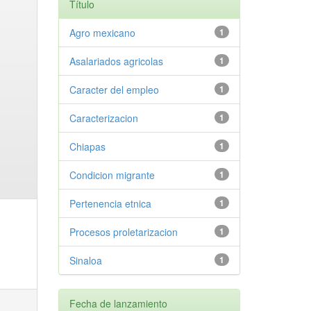
Título
Agro mexicano
1
Asalariados agricolas
1
Caracter del empleo
1
Caracterizacion
1
Chiapas
1
Condicion migrante
1
Pertenencia etnica
1
Procesos proletarizacion
1
Sinaloa
1
Fecha de lanzamiento