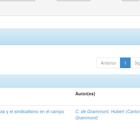
Anterior
1
Si
Autor(es)
las y el sindicalismo en el campo
C. de Grammont, Hubert (Carto
Grammont)