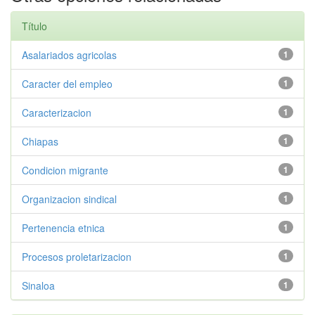
Título
Asalariados agricolas
1
Caracter del empleo
1
Caracterizacion
1
Chiapas
1
Condicion migrante
1
Organizacion sindical
1
Pertenencia etnica
1
Procesos proletarizacion
1
Sinaloa
1