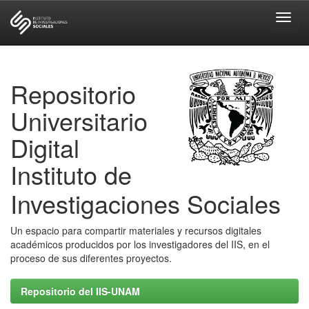
Skip
navigation
Repositorio
Universitario
Digital
Instituto de
Investigaciones Sociales
Un espacio para compartir materiales y recursos digitales
académicos producidos por los investigadores del IIS, en el
proceso de sus diferentes proyectos.
Repositorio del IIS-UNAM