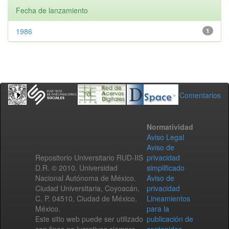
Fecha de lanzamiento
1986
1
Comentarios
Normatividad
Aviso Legal
Aviso de
Repositorio Universitario RUD-IIS
privacidad
D.R. © 2010. Universidad
simplificado
Nacional Autónoma de México.
Aviso de
Ciudad Universitaria, Coyoacán,
privacidad
C. P. 04510, Ciudad de México,
Lineamientos
México.
para la
Este sitio web puede ser utilizado
publicación de