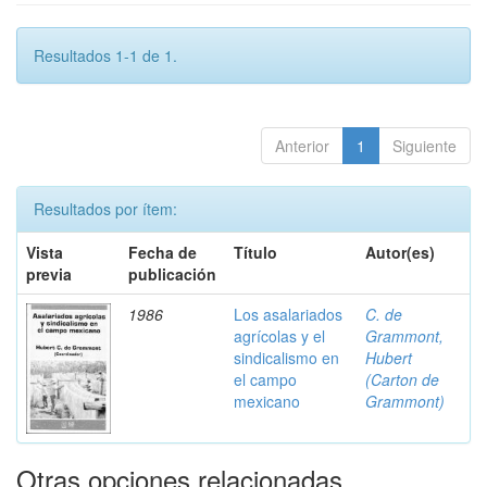
Resultados 1-1 de 1.
Anterior
1
Siguiente
Resultados por ítem:
Vista
Fecha de
Título
Autor(es)
previa
publicación
1986
Los asalariados
C. de
agrícolas y el
Grammont,
sindicalismo en
Hubert
el campo
(Carton de
mexicano
Grammont)
Otras opciones relacionadas