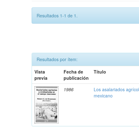
Resultados 1-1 de 1.
Resultados por ítem:
Vista
Fecha de
Título
previa
publicación
1986
Los asalariados agríco
mexicano