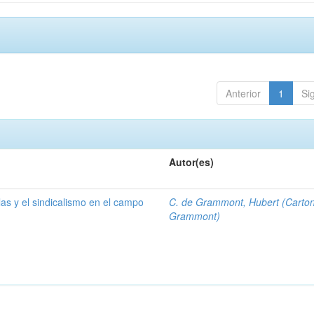
Anterior
1
Si
Autor(es)
las y el sindicalismo en el campo
C. de Grammont, Hubert (Carto
Grammont)