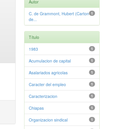
Autor
C. de Grammont, Hubert (Carton
1
de...
Título
1983
1
Acumulacion de capital
1
Asalariados agricolas
1
Caracter del empleo
1
Caracterizacion
1
Chiapas
1
Organizacion sindical
1