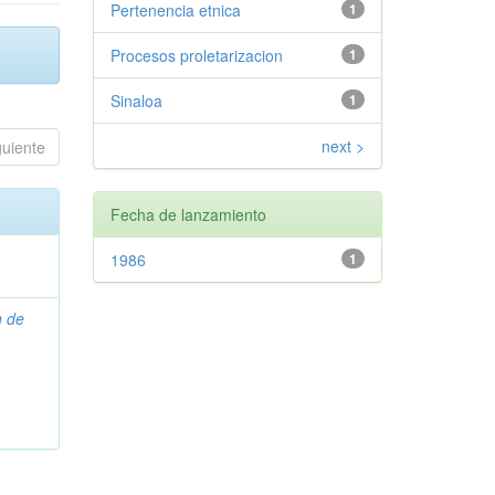
Pertenencia etnica
1
Procesos proletarizacion
1
Sinaloa
1
next >
guiente
Fecha de lanzamiento
1986
1
n de